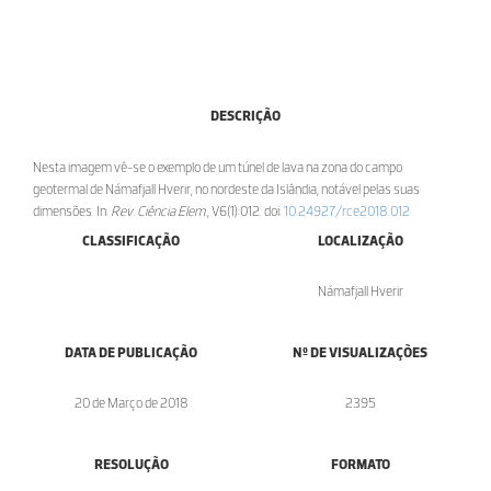
DESCRIÇÃO
Nesta imagem vê-se o exemplo de um túnel de lava na zona do campo
geotermal de Námafjall Hverir, no nordeste da Islândia, notável pelas suas
dimensões. In:
Rev. Ciência Elem.
, V6(1):012. doi:
10.24927/rce2018.012
CLASSIFICAÇÃO
LOCALIZAÇÃO
Námafjall Hverir
DATA DE PUBLICAÇÃO
Nº DE VISUALIZAÇÕES
20 de Março de 2018
2395
RESOLUÇÃO
FORMATO