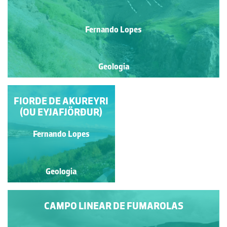
Fernando Lopes
Geologia
FIORDE DE AKUREYRI
VALE GLACIAR
(OU EYJAFJÖRÐUR)
Fernando Lopes
Fernando Lopes
Geologia
Geologia
CAMPO LINEAR DE FUMAROLAS