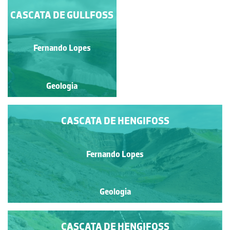
CASCATA DE GULLFOSS
A GARGANTA DO
ALMANNAGJÁ
Fernando Lopes
Fernando Lopes
Geologia
Geologia
CASCATA DE HENGIFOSS
Fernando Lopes
Geologia
CASCATA DE HENGIFOSS