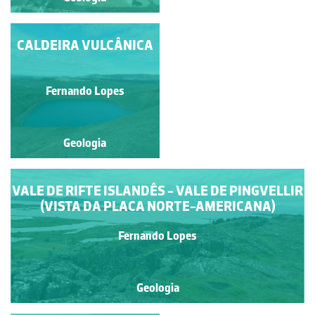
CAMPO GEOTERMAL
CALDEIRA VULCÂNICA
DE GEYSIR
Fernando Lopes
Fernando Lopes
Geologia
Geologia
VALE DE RIFTE ISLANDÊS - VALE DE PINGVELLIR
(VISTA DA PLACA NORTE-AMERICANA)
Fernando Lopes
Geologia