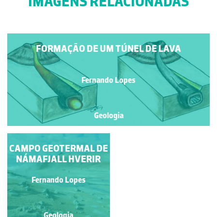
IMAGENS RELACIONADAS
FORMAÇÃO DE UM TÚNEL DE LAVA
Fernando Lopes
Geologia
CAMPO GEOTERMAL DE
FORMAÇÃO DE UM
CAMPO GEOTERMAL
NÁMAFJALL HVERIR
Fernando Lopes
Fernando Lopes
Geologia
Geologia