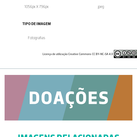
1056px X 796px
.jpeg
TIPO DE IMAGEM
Fotografias
Licença de utilização Creative Commons CC BY-NC-SA 4.0