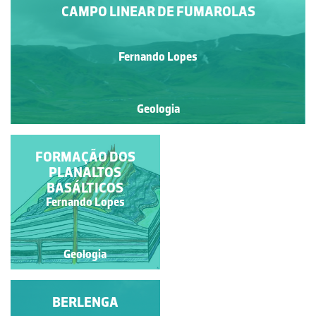
CAMPO LINEAR DE FUMAROLAS
Fernando Lopes
Geologia
CANHÃO BASÁLTICO
FORMAÇÃO DOS
PLANALTOS
BASÁLTICOS
Fernando Lopes
Fernando Lopes
Geologia
Geologia
FURNA DO ENXOFRE
BERLENGA