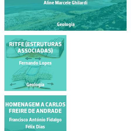
Aline Marcele Ghilardi
Geologia
RITFE (ESTRUTURAS
FARILHÕES
ASSOCIADAS)
Francisco António Fidalgo
Fernando Lopes
Félix Dias
Geologia
Geologia
HOMENAGEM A CARLOS
LAGOS PLITVICE-
FREIRE DE ANDRADE
CROÁCIA
Francisco António Fidalgo
Ana Bela Saraiva
Félix Dias