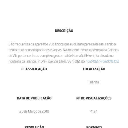
DESCRIÇÃO
São frequentes os aparelhos vulcânicos que evoluíram para caldeiras, sendo o
seu interior ocupado por lagos e lagoas. Na imagem temos o exemplo da Caldeira
de Viti, pertencente ao complexo geotermal de Namafjall Hverir, localizado no
nordeste da Islândia. In:
Rev. Ciência Elem.
, V6(1):012. doi:
10.24927/rce2018.012
CLASSIFICAÇÃO
LOCALIZAÇÃO
Islândia
DATA DE PUBLICAÇÃO
Nº DE VISUALIZAÇÕES
20 de Março de 2018
4124
RESOLUÇÃO
FORMATO