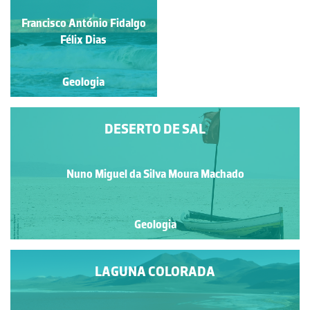
José Bernardo Rodrigues
Francisco António Fidalgo
Félix Dias
Brilha
Geologia
Geologia
DESERTO DE SAL
Nuno Miguel da Silva Moura Machado
Geologia
LAGUNA COLORADA