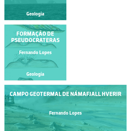
Geologia
Geologia
ALINHAMENTOS DE
FORMAÇÃO DE
CONES VULCÂNICOS
PSEUDOCRATERAS
NA ILHA DE HEIMAEY
(ARQUIPÉLAGO DE
Fernando Lopes
Fernando Lopes
VESTMANNAEYJA)
Geologia
Geologia
CAMPO GEOTERMAL DE NÁMAFJALL HVERIR
Fernando Lopes