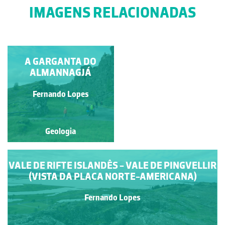
IMAGENS RELACIONADAS
CALDEIRÃO (CORVO)
A GARGANTA DO
ALMANNAGJÁ
Adão Mendes
Fernando Lopes
Geologia
Geologia
VALE DE RIFTE ISLANDÊS - VALE DE PINGVELLIR
(VISTA DA PLACA NORTE-AMERICANA)
Fernando Lopes