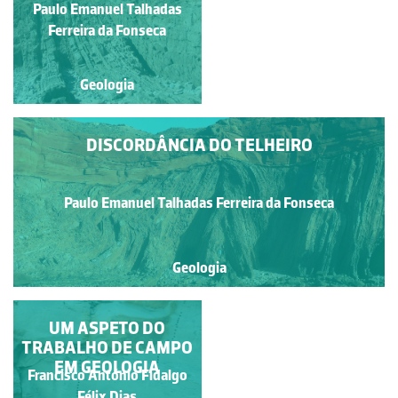
Paulo Emanuel Talhadas
Paulo Emanuel Talhadas
Ferreira da Fonseca
Ferreira da Fonseca
Geologia
Geologia
DISCORDÂNCIA DO TELHEIRO
Paulo Emanuel Talhadas Ferreira da Fonseca
Geologia
ESTRATOS DO
UM ASPETO DO
PLIENSBAQUIANO NO
TRABALHO DE CAMPO
PORTINHO DA AREIA
EM GEOLOGIA
Francisco António Fidalgo
Francisco António Fidalgo
DO NORTE
Félix Dias
Félix Dias