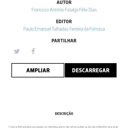
AUTOR
Francisco António Fidalgo Félix Dias
EDITOR
Paulo Emanuel Talhadas Ferreira da Fonseca
PARTILHAR
AMPLIAR
DESCARREGAR
DESCRIÇÃO
Com a fotografia assinalo os oitenta anos de uma publicação de referência e que