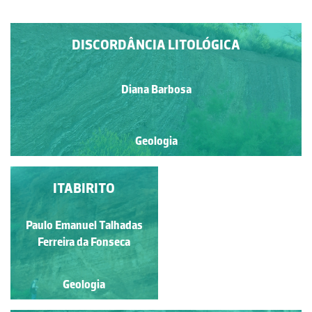
DISCORDÂNCIA LITOLÓGICA
Diana Barbosa
Geologia
FENDAS DE TRACÇÃO
ITABIRITO
Paulo Emanuel Talhadas
Raquel Antunes
Ferreira da Fonseca
Geologia
Geologia