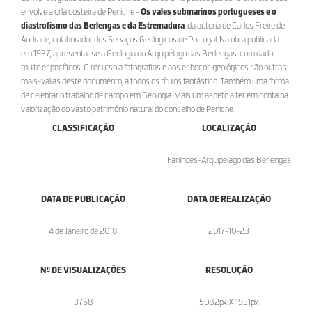
envolve a orla costeira de Peniche -
Os vales submarinos portugueses e o
diastrofismo das Berlengas e da Estremadura
, da autoria de Carlos Freire de
Andrade, colaborador dos Serviços Geológicos de Portugal. Na obra publicada
em 1937, apresenta-se a Geologia do Arquipélago das Berlengas, com dados
muito específicos. O recurso a fotografias e aos esboços geológicos são outras
mais-valias deste documento, a todos os títulos fantástico. Também uma forma
de celebrar o trabalho de campo em Geologia. Mais um aspeto a ter em conta na
valorização do vasto património natural do concelho de Peniche.
CLASSIFICAÇÃO
LOCALIZAÇÃO
Farilhões-Arquipélago das Berlengas
DATA DE PUBLICAÇÃO
DATA DE REALIZAÇÃO
4 de Janeiro de 2018
2017-10-23
Nº DE VISUALIZAÇÕES
RESOLUÇÃO
3758
5082px X 1931px