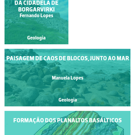
DA CIDADELA DE
DOS AÇORES
BORGARVIRKI
Alexandra Nobre
Fernando Lopes
Geologia
Geologia
PAISAGEM DE CAOS DE BLOCOS, JUNTO AO MAR
Manuela Lopes
Geologia
FORMAÇÃO DOS PLANALTOS BASÁLTICOS