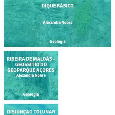
DIQUE BÁSICO
Alexandra Nobre
Geologia
POÇO DA PEDREIRA
RIBEIRA DE MALOÁS -
GEOSSÍTIO DO
GEOPARQUE AÇORES
Alexandra Nobre
Alexandra Nobre
Geologia
Geologia
DESERTO VERMELHO
DISJUNÇÃO COLUNAR