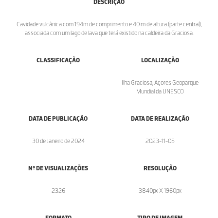
DESCRIÇÃO
Cavidade vulcânica com 194m de comprimento e 40 m de altura (parte central),
associada com um lago de lava que terá existido na caldeira da Graciosa.
CLASSIFICAÇÃO
LOCALIZAÇÃO
Ilha Graciosa, Açores Geoparque
Mundial da UNESCO
DATA DE PUBLICAÇÃO
DATA DE REALIZAÇÃO
30 de Janeiro de 2024
2023-11-05
Nº DE VISUALIZAÇÕES
RESOLUÇÃO
2326
3840px X 1960px
FORMATO
TIPO DE IMAGEM