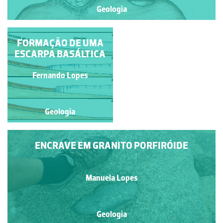
Geologia
ESCARPA BASÁLTICA
FORMAÇÃO DE UMA
ESCARPA BASÁLTICA
Fernando Lopes
Fernando Lopes
Geologia
Geologia
ENCRAVE EM GRANITO PORFIRÓIDE
Manuela Lopes
Geologia