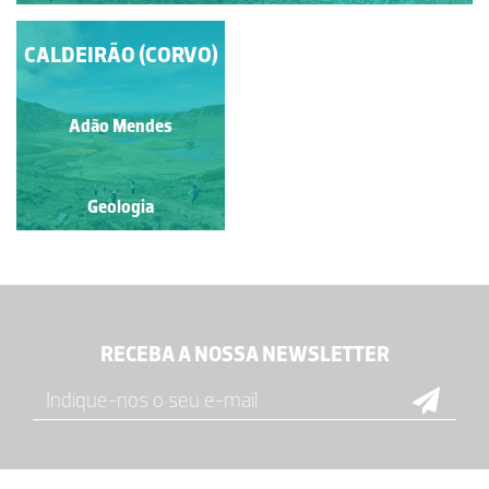
CALDEIRÃO (CORVO)
CALDEIRA
VULCÂNICA
Fernando Lopes
Adão Mendes
Geologia
Geologia
RECEBA A NOSSA NEWSLETTER