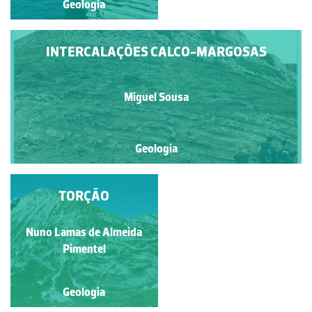
Geologia
Geologia
INTERCALAÇÕES CALCO-MARGOSAS
Miguel Sousa
Geologia
FORMAÇÃO DA
TORÇÃO
BRENHA
Nuno Lamas de Almeida
Miguel Sousa
Pimentel
Geologia
Geologia