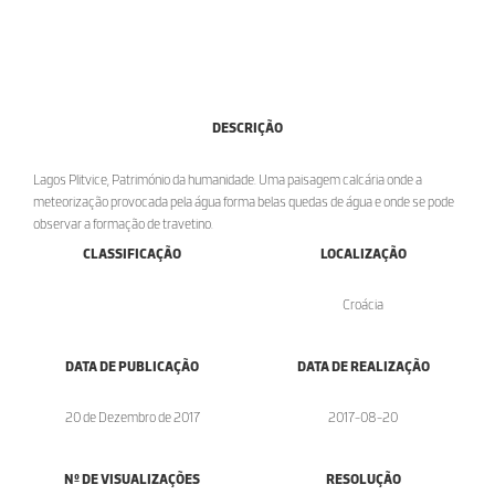
DESCRIÇÃO
Lagos Plitvice, Património da humanidade. Uma paisagem calcária onde a
meteorização provocada pela água forma belas quedas de água e onde se pode
observar a formação de travetino.
CLASSIFICAÇÃO
LOCALIZAÇÃO
Croácia
DATA DE PUBLICAÇÃO
DATA DE REALIZAÇÃO
20 de Dezembro de 2017
2017-08-20
Nº DE VISUALIZAÇÕES
RESOLUÇÃO