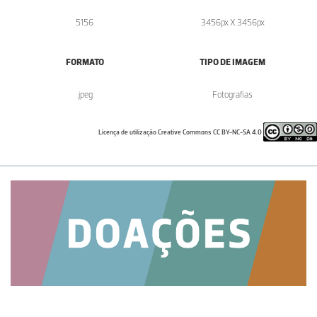
5156
3456px X 3456px
FORMATO
TIPO DE IMAGEM
.jpeg
Fotografias
Licença de utilização Creative Commons CC BY-NC-SA 4.0