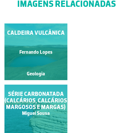
IMAGENS RELACIONADAS
CALDEIRA VULCÂNICA
VALE GLACIAR
Fernando Lopes
Fernando Lopes
Geologia
Geologia
SÉRIE CARBONATADA
LAPIÁS LITORAL
(CALCÁRIOS, CALCÁRIOS
MARGOSOS E MARGAS)
Miguel Sousa
Miguel Sousa