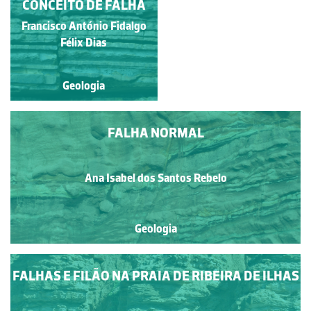
CONCEITO DE FALHA
BASÁLTICO
Francisco António Fidalgo
Fernando Lopes
Félix Dias
Geologia
Geologia
FALHA NORMAL
Ana Isabel dos Santos Rebelo
Geologia
FALHAS E FILÃO NA PRAIA DE RIBEIRA DE ILHAS