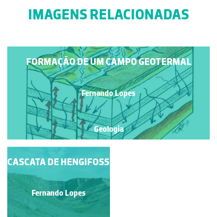
IMAGENS RELACIONADAS
FORMAÇÃO DE UM CAMPO GEOTERMAL
Fernando Lopes
Geologia
CASCATA DE HENGIFOSS
VALE DE RIFTE
ISLANDÊS - VALE DE
PINGVELLIR (VISTA
DA PLACA NORTE-
Fernando Lopes
Fernando Lopes
AMERICANA)