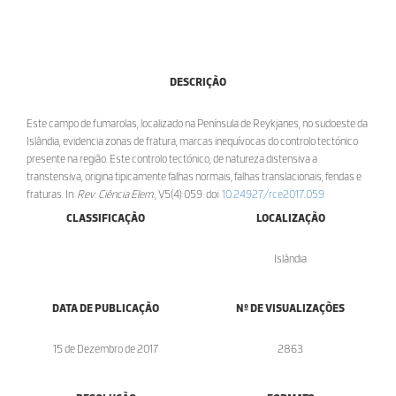
DESCRIÇÃO
Este campo de fumarolas, localizado na Península de Reykjanes, no sudoeste da
Islândia, evidencia zonas de fratura, marcas inequívocas do controlo tectónico
presente na região. Este controlo tectónico, de natureza distensiva a
transtensiva, origina tipicamente falhas normais, falhas translacionais, fendas e
fraturas. In:
Rev. Ciência Elem.
, V5(4):059. doi:
10.24927/rce2017.059
CLASSIFICAÇÃO
LOCALIZAÇÃO
Islândia
DATA DE PUBLICAÇÃO
Nº DE VISUALIZAÇÕES
15 de Dezembro de 2017
2863