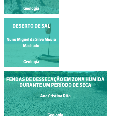
Geologia
Geologia
DISCORDÂNCIA DO
DESERTO DE SAL
TELHEIRO
Nuno Miguel da Silva Moura
Paulo Emanuel Talhadas
Ferreira da Fonseca
Machado
Geologia
Geologia
FENDAS DE DESSECAÇÃO EM ZONA HÚMIDA
DURANTE UM PERÍODO DE SECA
Ana Cristina Rito
Geologia