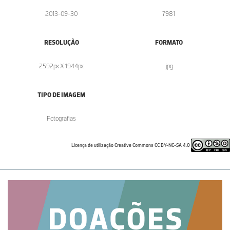
2013-09-30
7981
RESOLUÇÃO
FORMATO
2592px X 1944px
.jpg
TIPO DE IMAGEM
Fotografias
Licença de utilização Creative Commons CC BY-NC-SA 4.0