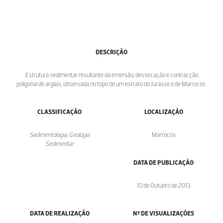
DESCRIÇÃO
Estrutura sedimentar resultante da emersão, dessecação e contracção
poligonal de argilas, observada no topo de um estrato do Jurássico de Marrocos.
CLASSIFICAÇÃO
LOCALIZAÇÃO
Sedimentologia, Geologia
Marrocos
Sedimentar
DATA DE PUBLICAÇÃO
10 de Outubro de 2013
DATA DE REALIZAÇÃO
Nº DE VISUALIZAÇÕES