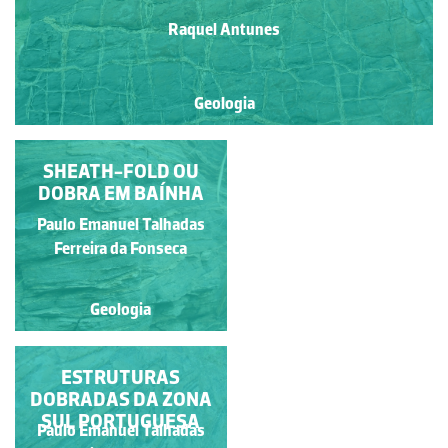
Raquel Antunes
Geologia
SHEATH-FOLD OU
ITABIRITO
DOBRA EM BAÍNHA
Paulo Emanuel Talhadas
Paulo Emanuel Talhadas
Ferreira da Fonseca
Ferreira da Fonseca
Geologia
Geologia
ESTRUTURAS
ESTRUTURAS
DOBRADAS DA ZONA
DOBRADAS DA ZONA
SUL PORTUGUESA
SUL PORTUGUESA
Paulo Emanuel Talhadas
Paulo Emanuel Talhadas