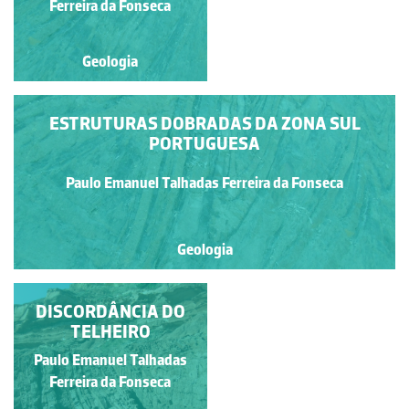
Ferreira da Fonseca
Ferreira da Fonseca
Geologia
Geologia
ESTRUTURAS DOBRADAS DA ZONA SUL
PORTUGUESA
Paulo Emanuel Talhadas Ferreira da Fonseca
Geologia
DISCORDÂNCIA DO
DISCORDÂNCIA DO
TELHEIRO
TELHEIRO
Paulo Emanuel Talhadas
Paulo Emanuel Talhadas
Ferreira da Fonseca
Ferreira da Fonseca