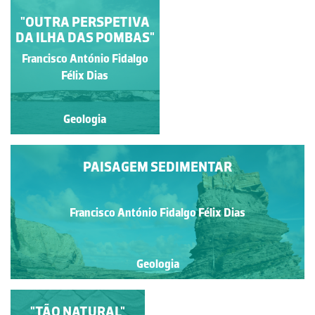
"OUTRA PERSPETIVA
ESTRATIFICAÇÃO
DA ILHA DAS POMBAS"
ENTRECRUZADA
Francisco António Fidalgo
Ana Isabel dos Santos
Rebelo
Félix Dias
Geologia
Geologia
PAISAGEM SEDIMENTAR
Francisco António Fidalgo Félix Dias
Geologia
"TÃO NATURAL"