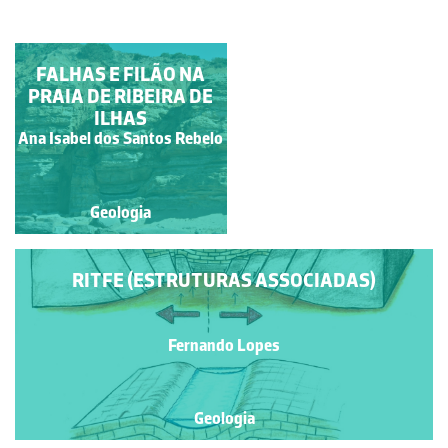
FALHAS E FILÃO NA
FALHA NORMAL
PRAIA DE RIBEIRA DE
ILHAS
Ana Isabel dos Santos
Ana Isabel dos Santos Rebelo
Rebelo
Geologia
Geologia
RITFE (ESTRUTURAS ASSOCIADAS)
Fernando Lopes
Geologia