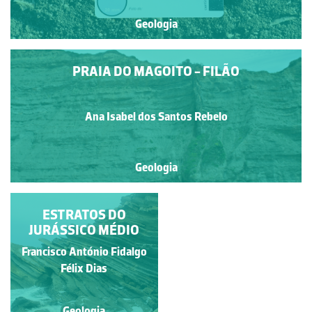
Geologia
PRAIA DO MAGOITO - FILÃO
Ana Isabel dos Santos Rebelo
Geologia
UM ARCO MARINHO
ESTRATOS DO
JURÁSSICO MÉDIO
NA BAIXA DO
OUTEIRO, PENÍNSULA
Francisco António Fidalgo
Francisco António Fidalgo
DE PENICHE
Félix Dias
Félix Dias
Geologia
Geologia