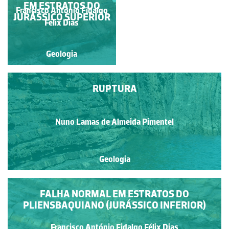
EM ESTRATOS DO
Francisco António Fidalgo
JURÁSSICO SUPERIOR
Fernando Lopes
Félix Dias
Geologia
Geologia
RUPTURA
Nuno Lamas de Almeida Pimentel
Geologia
FALHA NORMAL EM ESTRATOS DO
PLIENSBAQUIANO (JURÁSSICO INFERIOR)
Francisco António Fidalgo Félix Dias