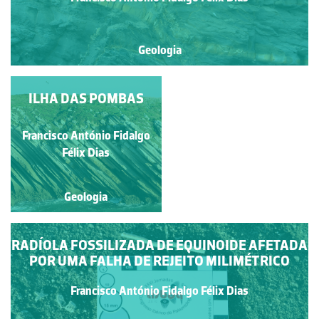
Geologia
UMA FALHA NORMAL
ILHA DAS POMBAS
COM UM BOM
POTENCIAL
Francisco António Fidalgo
Francisco António Fidalgo
FORMATIVO
Félix Dias
Félix Dias
Geologia
Geologia
RADÍOLA FOSSILIZADA DE EQUINOIDE AFETADA
POR UMA FALHA DE REJEITO MILIMÉTRICO
Francisco António Fidalgo Félix Dias