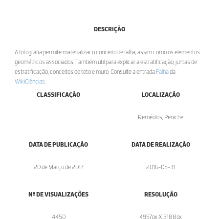
DESCRIÇÃO
A fotografia permite materializar o conceito de falha, assim como os elementos
geométricos associados. Também útil para explicar a estratificação, juntas de
estratificação, conceitos de teto e muro. Consulte a entrada
Falha
da
WikiCiências
.
CLASSIFICAÇÃO
LOCALIZAÇÃO
Remédios, Peniche
DATA DE PUBLICAÇÃO
DATA DE REALIZAÇÃO
20 de Março de 2017
2016-05-31
Nº DE VISUALIZAÇÕES
RESOLUÇÃO
4450
4957px X 3188px