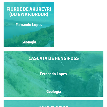
FIORDE DE AKUREYRI
CASCATA DE
(OU EYJAFJÖRÐUR)
HENGIFOSS
Fernando Lopes
Fernando Lopes
Geologia
Geologia
CASCATA DE HENGIFOSS
Fernando Lopes
Geologia