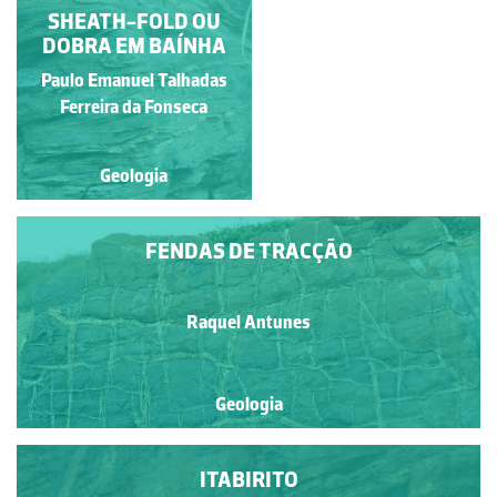
SHEATH-FOLD OU
DISCORDÂNCIA
DOBRA EM BAÍNHA
LITOLÓGICA
Paulo Emanuel Talhadas
Diana Barbosa
Ferreira da Fonseca
Geologia
Geologia
FENDAS DE TRACÇÃO
Raquel Antunes
Geologia
ITABIRITO