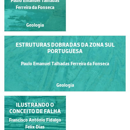
Paulo Emanuel Talhadas
Paulo Emanuel Talhadas
Ferreira da Fonseca
Ferreira da Fonseca
Geologia
Geologia
ESTRUTURAS DOBRADAS DA ZONA SUL
PORTUGUESA
Paulo Emanuel Talhadas Ferreira da Fonseca
Geologia
DISCORDÂNCIA DO
ILUSTRANDO O
CONCEITO DE FALHA
TELHEIRO
Paulo Emanuel Talhadas
Francisco António Fidalgo
Ferreira da Fonseca
Félix Dias