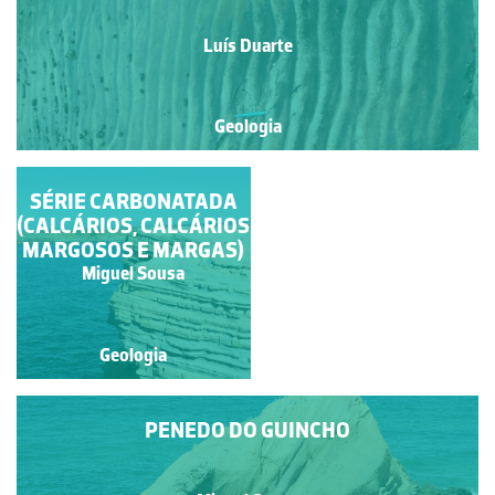
Luís Duarte
Geologia
SÉRIE CARBONATADA
LAMINAÇÃO
(CALCÁRIOS, CALCÁRIOS
PARALELA
MARGOSOS E MARGAS)
Miguel Sousa
Miguel Sousa
Geologia
Geologia
PENEDO DO GUINCHO