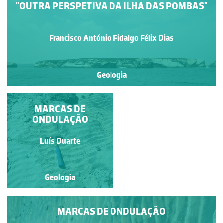
"OUTRA PERSPETIVA DA ILHA DAS POMBAS"
Francisco António Fidalgo Félix Dias
Geologia
"TÃO NATURAL"
MARCAS DE
ONDULAÇÃO
Francisco António Fidalgo
Luís Duarte
Félix Dias
Geologia
Geologia
MARCAS DE ONDULAÇÃO