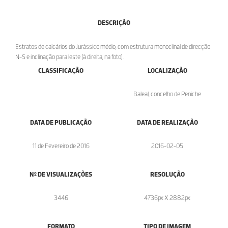
DESCRIÇÃO
Estratos de calcários do Jurássico médio, com estrutura monoclinal de direcção
N-S e inclinação para leste (à direita, na foto).
CLASSIFICAÇÃO
LOCALIZAÇÃO
Baleal, concelho de Peniche
DATA DE PUBLICAÇÃO
DATA DE REALIZAÇÃO
11 de Fevereiro de 2016
2016-02-05
Nº DE VISUALIZAÇÕES
RESOLUÇÃO
3446
4736px X 2882px
FORMATO
TIPO DE IMAGEM