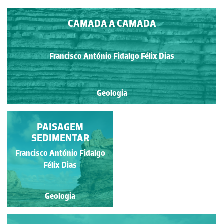
CAMADA A CAMADA
Francisco António Fidalgo Félix Dias
Geologia
ESTRATIFICAÇÃO
PAISAGEM
ENTRECRUZADA
SEDIMENTAR
Francisco António Fidalgo
Ana Isabel dos Santos
Rebelo
Félix Dias
Geologia
Geologia