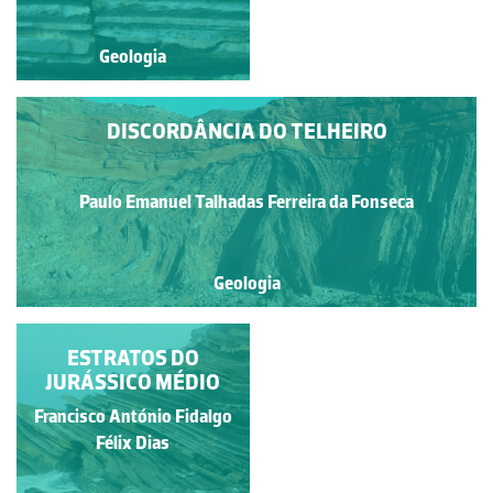
Geologia
Geologia
DISCORDÂNCIA DO TELHEIRO
Paulo Emanuel Talhadas Ferreira da Fonseca
Geologia
PRAIA DO MAGOITO -
ESTRATOS DO
JURÁSSICO MÉDIO
FILÃO
Francisco António Fidalgo
Ana Isabel dos Santos
Rebelo
Félix Dias