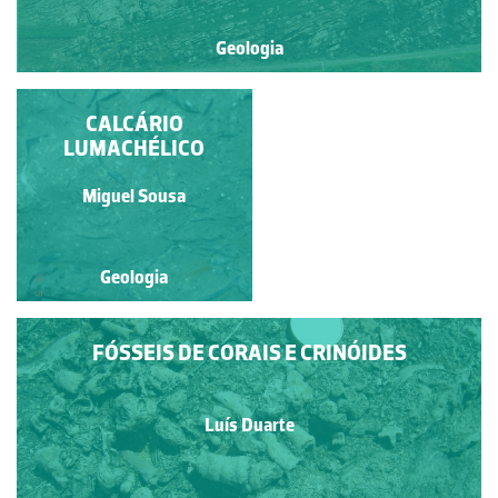
Geologia
CAMPO DE LAPIÁS
CALCÁRIO
LUMACHÉLICO
Ana Sofia Lobato
Miguel Sousa
Geologia
Geologia
FÓSSEIS DE CORAIS E CRINÓIDES
Luís Duarte