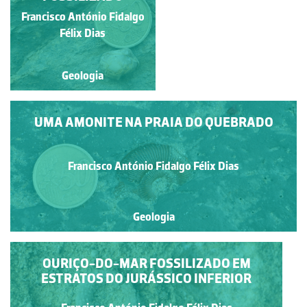
CONSERVAÇÃO E DA
Francisco António Fidalgo
Francisco António Fidalgo
VALORIZAÇÃO DO
Félix Dias
Félix Dias
PATRIMÓNIO
GEOLÓGICO
Geologia
Geologia
UMA AMONITE NA PRAIA DO QUEBRADO
Francisco António Fidalgo Félix Dias
Geologia
OURIÇO-DO-MAR FOSSILIZADO EM
ESTRATOS DO JURÁSSICO INFERIOR