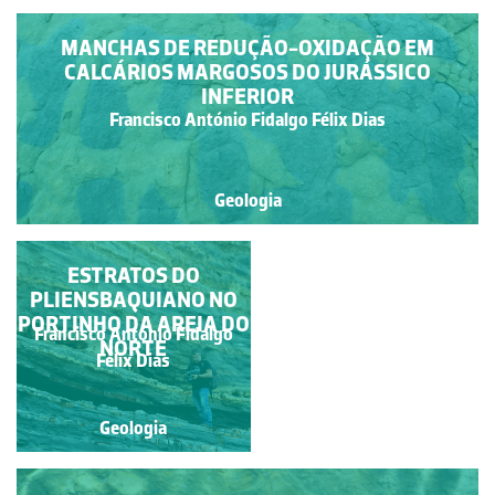
MANCHAS DE REDUÇÃO-OXIDAÇÃO EM
CALCÁRIOS MARGOSOS DO JURÁSSICO
INFERIOR
Francisco António Fidalgo Félix Dias
Geologia
DACTYLIOCERAS
ESTRATOS DO
PLIENSBAQUIANO NO
SEMICELATUM
PORTINHO DA AREIA DO
Francisco António Fidalgo
Francisco António Fidalgo
NORTE
Félix Dias
Félix Dias
Geologia
Geologia