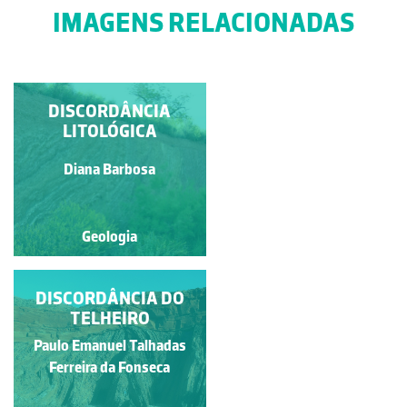
IMAGENS RELACIONADAS
DISCORDÂNCIA
TROMBA DO
ELEFANTE
LITOLÓGICA
Francisco António Fidalgo
Diana Barbosa
Félix Dias
Geologia
Geologia
DISCORDÂNCIA DO
GRANITO DE
LAVADORES
TELHEIRO
Paulo Emanuel Talhadas
Diana Barbosa
Ferreira da Fonseca