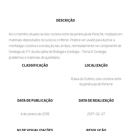
DESCRIÇÃO
Arco marinho situado na orla costeira norte da península de Peniche, moldado em
materiais depositados no Jurássico Inferior. Poderá ser usado para ilustrar a
morfologia costeira e a evolução das arribas, nomeadamente na componente de
Geologia do 11.º, da disciplina de Biologia e Geologia - Tema 4: Geologia,
problemas e materiais do quotidiano.
CLASSIFICAÇÃO
LOCALIZAÇÃO
Baixa do Outeiro, orla costeira norte
da península de Peniche
DATA DE PUBLICAÇÃO
DATA DE REALIZAÇÃO
4 de Janeiro de 2018
2017-02-27
Nº DE VISUALIZAÇÕES
RESOLUÇÃO