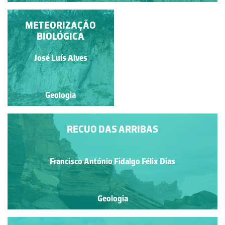
BLOCO GRANÍTICO
METEORIZAÇÃO
TAFONIZADO
BIOLÓGICA
Francisco Sousa
José Luís Alves
Geologia
Geologia
RECUO DAS ARRIBAS
Francisco António Fidalgo Félix Dias
Geologia