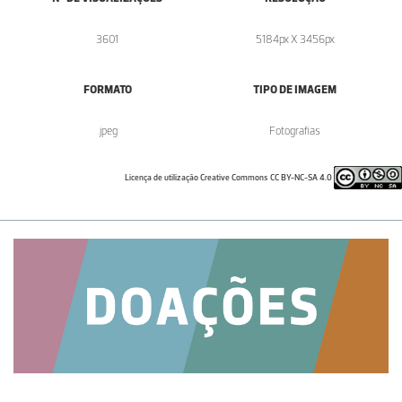
3601
5184px X 3456px
FORMATO
TIPO DE IMAGEM
.jpeg
Fotografias
Licença de utilização Creative Commons CC BY-NC-SA 4.0