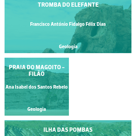
TROMBA DO ELEFANTE
Francisco António Fidalgo Félix Dias
Geologia
RECUO DAS ARRIBAS
PRAIA DO MAGOITO -
FILÃO
Francisco António Fidalgo
Ana Isabel dos Santos Rebelo
Félix Dias
Geologia
Geologia
ILHA DAS POMBAS