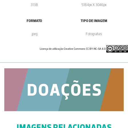
3138
5184px X 3046px
FORMATO
TIPO DE IMAGEM
.jpeg
Fotografias
Licença de utilização Creative Commons CC BY-NC-SA 4.0
IMAGENS RELACIONADAS