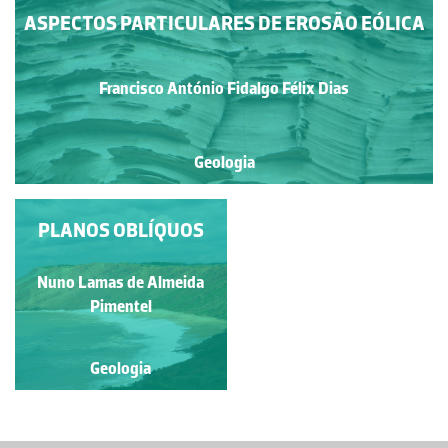
ASPECTOS PARTICULARES DE EROSÃO EÓLICA
Francisco António Fidalgo Félix Dias
Geologia
PLANOS OBLÍQUOS
"TÃO NATURAL"
Francisco António Fidalgo
Nuno Lamas de Almeida
Félix Dias
Pimentel
Geologia
Geologia