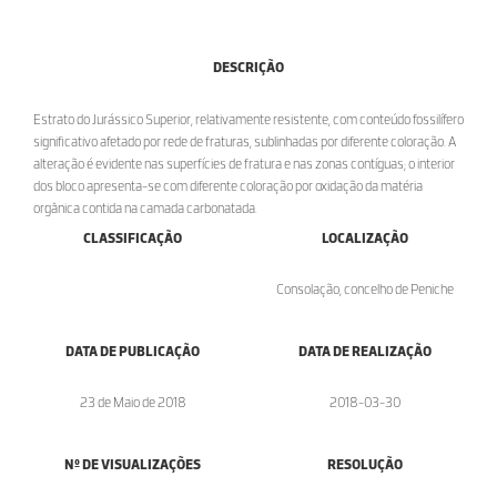
DESCRIÇÃO
Estrato do Jurássico Superior, relativamente resistente, com conteúdo fossilífero
significativo afetado por rede de fraturas, sublinhadas por diferente coloração. A
alteração é evidente nas superfícies de fratura e nas zonas contíguas; o interior
dos bloco apresenta-se com diferente coloração por oxidação da matéria
orgânica contida na camada carbonatada.
CLASSIFICAÇÃO
LOCALIZAÇÃO
Consolação, concelho de Peniche
DATA DE PUBLICAÇÃO
DATA DE REALIZAÇÃO
23 de Maio de 2018
2018-03-30
Nº DE VISUALIZAÇÕES
RESOLUÇÃO