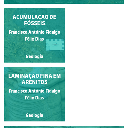
ACUMULAÇÃO DE
FÓSSIL DE UM
BIVALVE
FÓSSEIS
Francisco António Fidalgo
Francisco António Fidalgo
Félix Dias
Félix Dias
Geologia
Geologia
LAMINAÇÃO FINA EM
BLOCOS DE
DIFERENTES
ARENITOS
LITOLOGIAS NA BASE
Francisco António Fidalgo
Francisco António Fidalgo
DA ARRIBA
Félix Dias
Félix Dias
Geologia
Geologia