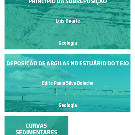
PRINCÍPIO DA SOBREPOSIÇÃO
Luís Duarte
Geologia
DEPOSIÇÃO DE ARGILAS NO ESTUÁRIO DO TEJO
Edite Paula Silva Bolacha
Geologia
CONCREÇÃO
CURVAS
CARBONATADA
SEDIMENTARES