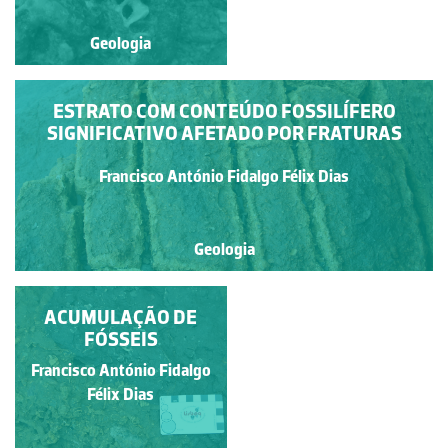
Geologia
Geologia
ESTRATO COM CONTEÚDO FOSSILÍFERO
SIGNIFICATIVO AFETADO POR FRATURAS
Francisco António Fidalgo Félix Dias
Geologia
ACUMULAÇÃO DE
FÓSSIL DE UM
BIVALVE
FÓSSEIS
Francisco António Fidalgo
Francisco António Fidalgo
Félix Dias
Félix Dias