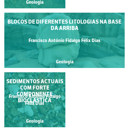
Geologia
Geologia
BLOCOS DE DIFERENTES LITOLOGIAS NA BASE
DA ARRIBA
Francisco António Fidalgo Félix Dias
Geologia
SEDIMENTOS ACTUAIS
ASPECTOS
PARTICULARES DE
COM FORTE
EROSÃO EÓLICA
COMPONENTE
Francisco António Fidalgo
Francisco António Fidalgo
BIOCLÁSTICA
Félix Dias
Félix Dias
Geologia
Geologia