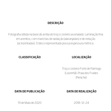
DESCRIÇÃO
Fotografia obtida na base de arriba do troço costeiro assinalado. Laminação fina
em arenitos, com manchas de oxidação (alaranjadas) e de redução
(acinzentadas). O bloco representado possui espessura métrica.
CLASSIFICAÇÃO
LOCALIZAÇÃO
Troço costeiro Forte de Paimogo
(Lourinhã)-Praia dos Frades
(Peniche).
DATA DE PUBLICAÇÃO
DATA DE REALIZAÇÃO
19 de Maio de 2020
2018-12-24