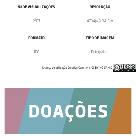
Nº DE VISUALIZAÇÕES
RESOLUÇÃO
2971
4734px X 3416px
FORMATO
TIPO DE IMAGEM
.JPG
Fotografias
Licença de utilização Creative Commons CC BY-NC-SA 4.0