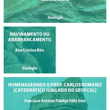
Geologia
FALHAS NORMAIS
RAVINAMENTO OU
ABARRANCAMENTO
Ana Bela Saraiva
Ana Cristina Rito
Geologia
Geologia
HOMENAGEANDO O PROF. CARLOS ROMARIZ
(CATEDRÁTICO JUBILADO DO GEOFCUL)
Francisco António Fidalgo Félix Dias