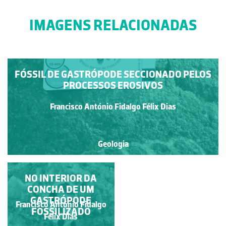
IMAGENS RELACIONADAS
FÓSSIL DE GASTRÓPODE SECCIONADO PELOS
PROCESSOS EROSIVOS
Francisco António Fidalgo Félix Dias
Geologia
PORMENOR DO
NO INTERIOR DA
CÁLICE SEPTADO DE
CONCHA DE UM
UM FÓSSIL DE CORAL
GASTRÓPODE
Francisco António Fidalgo
Francisco António Fidalgo
(HEXACORALLIA)
FOSSILIZADO
Félix Dias
Félix Dias
SOLITÁRIO.