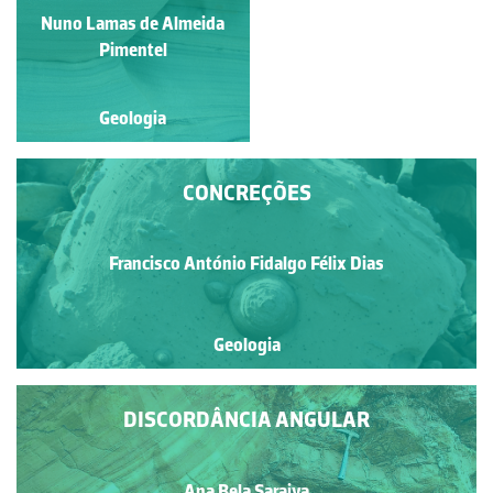
Nuno Lamas de Almeida
Luís Duarte
Pimentel
Geologia
Geologia
CONCREÇÕES
Francisco António Fidalgo Félix Dias
Geologia
DISCORDÂNCIA ANGULAR
Ana Bela Saraiva