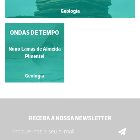
Geologia
OS ARENITOS DE ABU
ONDAS DE TEMPO
SIMBEL
Nuno Lamas de Almeida
Luís Duarte
Pimentel
Geologia
Geologia
RECEBA A NOSSA NEWSLETTER