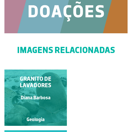
IMAGENS RELACIONADAS
DISCORDÂNCIA
GRANITO DE
LITOLÓGICA
LAVADORES
Diana Barbosa
Diana Barbosa
Geologia
Geologia