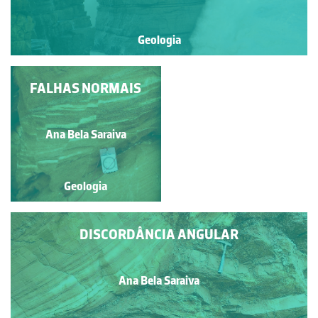
Geologia
FALHAS NORMAIS
CURVAS
SEDIMENTARES
Nuno Lamas de Almeida
Ana Bela Saraiva
Pimentel
Geologia
Geologia
DISCORDÂNCIA ANGULAR
Ana Bela Saraiva