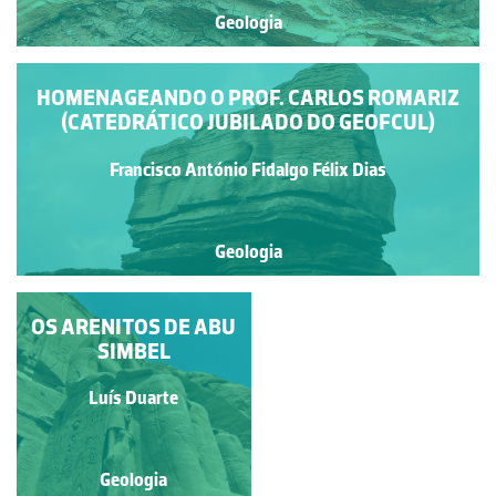
Geologia
HOMENAGEANDO O PROF. CARLOS ROMARIZ
(CATEDRÁTICO JUBILADO DO GEOFCUL)
Francisco António Fidalgo Félix Dias
Geologia
OS ARENITOS DE ABU
ASPECTOS
PARTICULARES DE
SIMBEL
EROSÃO EÓLICA
Francisco António Fidalgo
Luís Duarte
Félix Dias
Geologia
Geologia