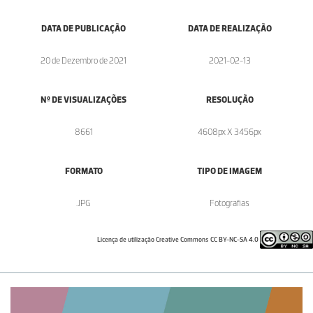
DATA DE PUBLICAÇÃO
DATA DE REALIZAÇÃO
20 de Dezembro de 2021
2021-02-13
Nº DE VISUALIZAÇÕES
RESOLUÇÃO
8661
4608px X 3456px
FORMATO
TIPO DE IMAGEM
.JPG
Fotografias
Licença de utilização Creative Commons CC BY-NC-SA 4.0