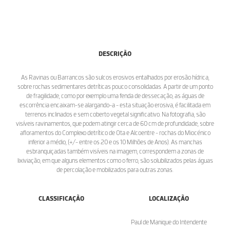
DESCRIÇÃO
As Ravinas ou Barrancos são sulcos erosivos entalhados por erosão hídrica,
sobre rochas sedimentares detríticas pouco consolidadas. A partir de um ponto
de fragilidade, como por exemplo uma fenda de dessecação, as águas de
escorrência encaixam-se alargando-a - esta situação erosiva, é facilitada em
terrenos inclinados e sem coberto vegetal significativo. Na fotografia, são
visíveis ravinamentos, que podem atingir cerca de 60 cm de profundidade, sobre
afloramentos do Complexo detrítico de Ota e Alcoentre - rochas do Miocénico
inferior a médio, (+/- entre os 20 e os 10 Milhões de Anos). As manchas
esbranquiçadas também visíveis na imagem, correspondem a zonas de
lixiviação, em que alguns elementos como o ferro, são solubilizados pelas águas
de percolação e mobilizados para outras zonas.
CLASSIFICAÇÃO
LOCALIZAÇÃO
Paul de Manique do Intendente