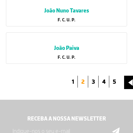
João Nuno Tavares
F. C. U. P.
João Paiva
F. C. U. P.
1
2
3
4
5
RECEBA A NOSSA NEWSLETTER