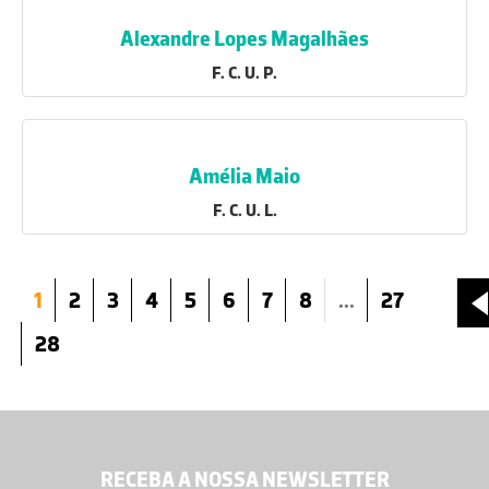
Alexandre Lopes Magalhães
F. C. U. P.
Amélia Maio
F. C. U. L.
1
2
3
4
5
6
7
8
...
27
28
RECEBA A NOSSA NEWSLETTER