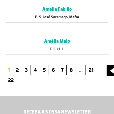
Amélia Fabião
E. S. José Saramago, Mafra
Amélia Maio
F. C. U. L.
1
2
3
4
5
6
7
8
...
21
22
RECEBA A NOSSA NEWSLETTER