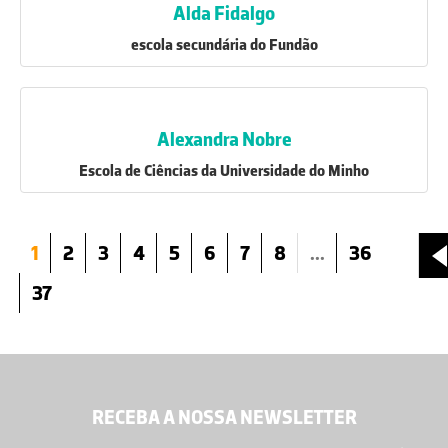
Alda Fidalgo
escola secundária do Fundão
Alexandra Nobre
Escola de Ciências da Universidade do Minho
1
2
3
4
5
6
7
8
...
36
37
RECEBA A NOSSA NEWSLETTER