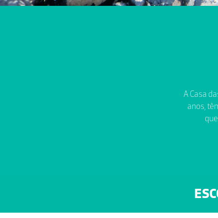
A Casa das
anos, têm
que
ESC