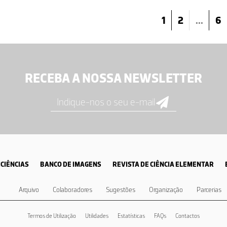
1
2
...
6
RECEBA A NOSSA NEWSLETTER
CIÊNCIAS
BANCO DE IMAGENS
REVISTA DE CIÊNCIA ELEMENTAR
Arquivo
Colaboradores
Sugestões
Organização
Parcerias
Termos de Utilização
Utilidades
Estatísticas
FAQs
Contactos