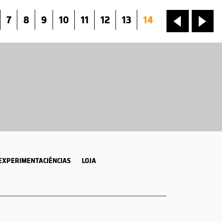
7
8
9
10
11
12
13
14
«
»
EXPERIMENTACIÊNCIAS
LOJA