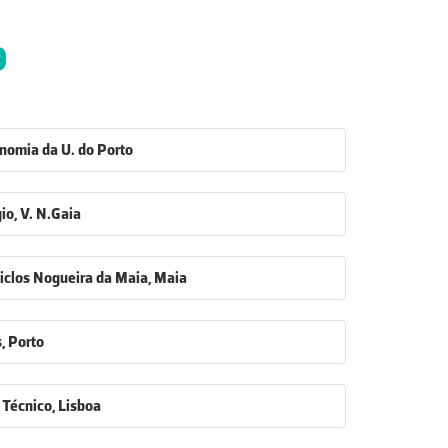
9
nomia da U. do Porto
io, V. N.Gaia
 Ciclos Nogueira da Maia, Maia
s, Porto
 Técnico, Lisboa