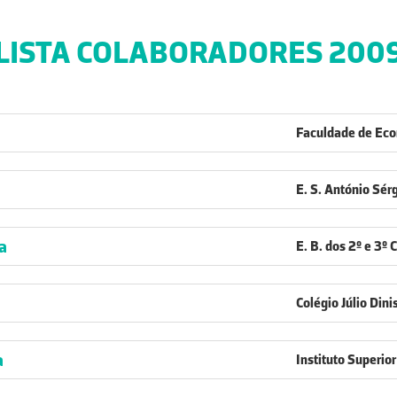
LISTA COLABORADORES 200
Faculdade de Eco
E. S. António Sérg
a
E. B. dos 2º e 3º
Colégio Júlio Dini
a
Instituto Superior