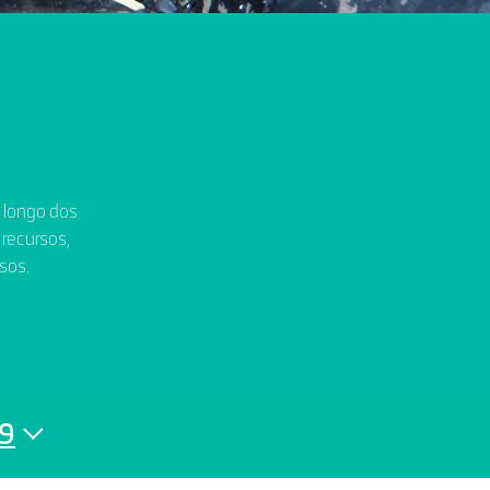
o longo dos
 recursos,
sos.
9