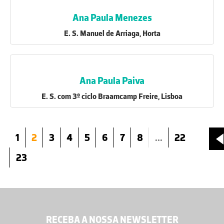
Ana Paula Menezes
E. S. Manuel de Arriaga, Horta
Ana Paula Paiva
E. S. com 3º ciclo Braamcamp Freire, Lisboa
1
2
3
4
5
6
7
8
...
22
23
RECEBA A NOSSA NEWSLETTER