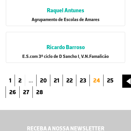
Raquel Antunes
Agrupamento de Escolas de Amares
Ricardo Barroso
E.S.com 3º ciclo de D Sancho I, V.N.Famalicão
1
2
...
20
21
22
23
24
25
26
27
28
RECEBA A NOSSA NEWSLETTER