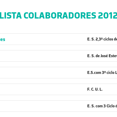
LISTA COLABORADORES 201
ues
E. S. 2,3º ciclos 
E. S. de José Este
E.S.com 3º ciclo 
F. C. U. L.
E. S. com 3 Ciclo