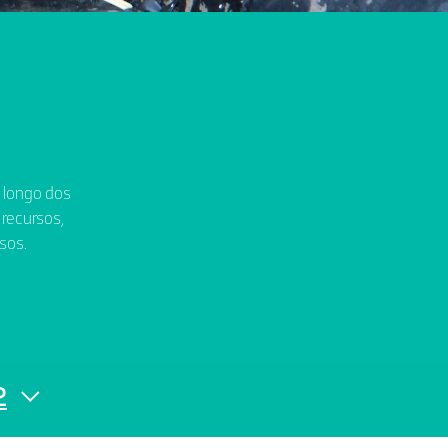
o longo dos
 recursos,
sos.
2