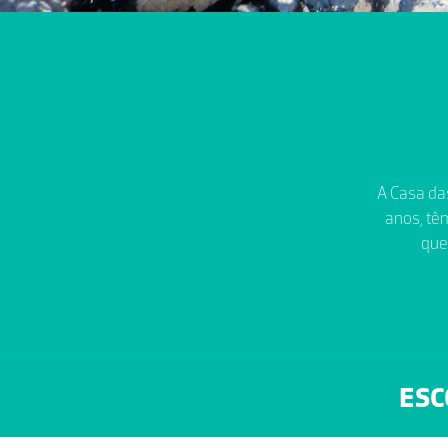
A Casa das
anos, têm
que
ESC