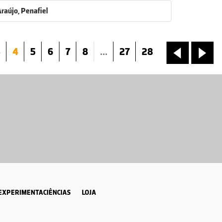
Araújo, Penafiel
3
4
5
6
7
8
...
27
28
«
»
EXPERIMENTACIÊNCIAS
LOJA