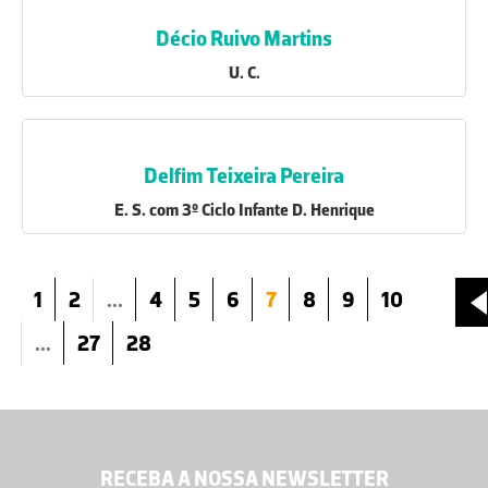
Décio Ruivo Martins
U. C.
Delfim Teixeira Pereira
E. S. com 3º Ciclo Infante D. Henrique
1
2
...
4
5
6
7
8
9
10
...
27
28
RECEBA A NOSSA NEWSLETTER