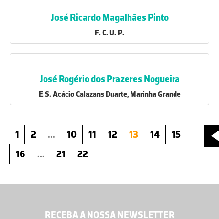
José Ricardo Magalhães Pinto
F. C. U. P.
José Rogério dos Prazeres Nogueira
E.S. Acácio Calazans Duarte, Marinha Grande
1
2
...
10
11
12
13
14
15
16
...
21
22
RECEBA A NOSSA NEWSLETTER