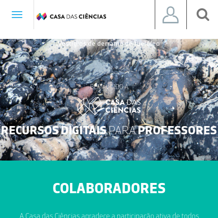
Toggle
navigation
Vestígios de derrame de fuelóleo
BEM-VINDO À
RECURSOS DIGITAIS
PARA
PROFESSORES
COLABORADORES
A Casa das Ciências agradece a participação ativa de todos