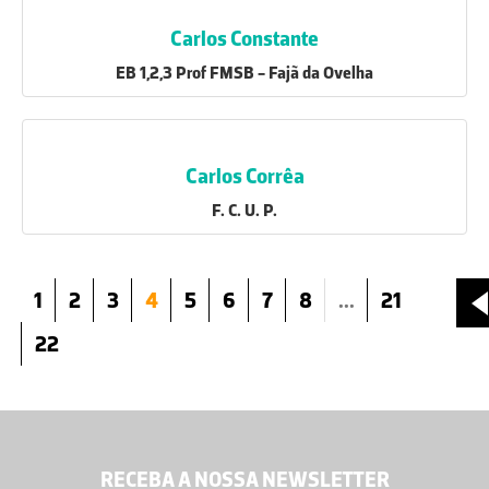
Carlos Constante
EB 1,2,3 Prof FMSB - Fajã da Ovelha
Carlos Corrêa
F. C. U. P.
1
2
3
4
5
6
7
8
...
21
22
RECEBA A NOSSA NEWSLETTER