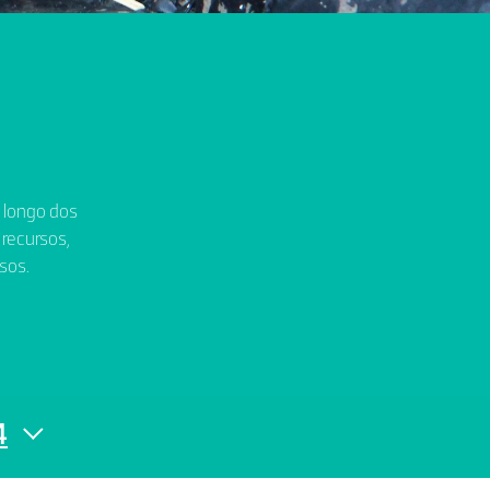
o longo dos
 recursos,
sos.
4