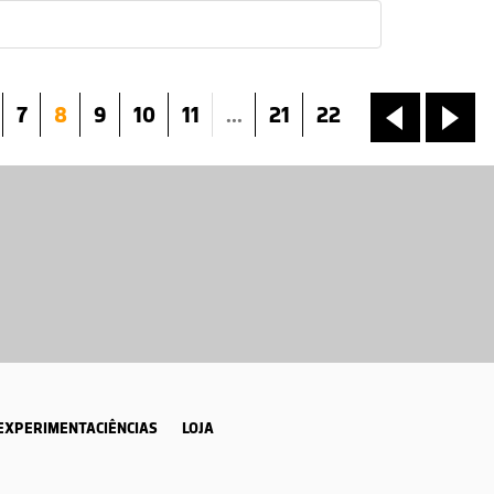
7
8
9
10
11
...
21
22
«
»
EXPERIMENTACIÊNCIAS
LOJA