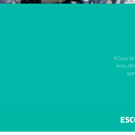
A Casa das
anos, têm
que
ESC