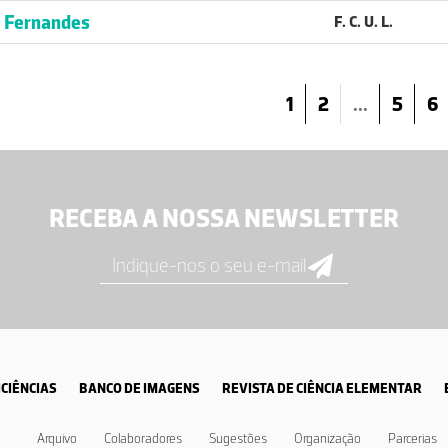
 Fernandes
F. C. U. L.
1
2
...
5
6
RECEBA A NOSSA NEWSLETTER
CIÊNCIAS
BANCO DE IMAGENS
REVISTA DE CIÊNCIA ELEMENTAR
Arquivo
Colaboradores
Sugestões
Organização
Parcerias