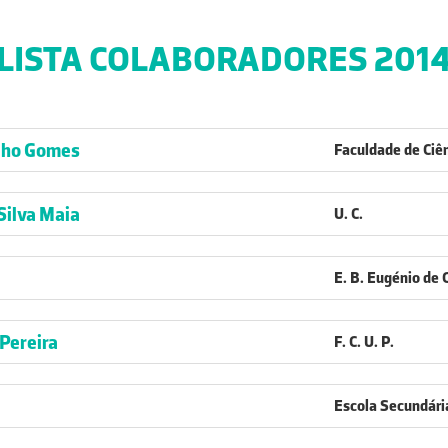
LISTA COLABORADORES 201
alho Gomes
Faculdade de Ciên
Silva Maia
U. C.
E. B. Eugénio de 
Pereira
F. C. U. P.
Escola Secundári