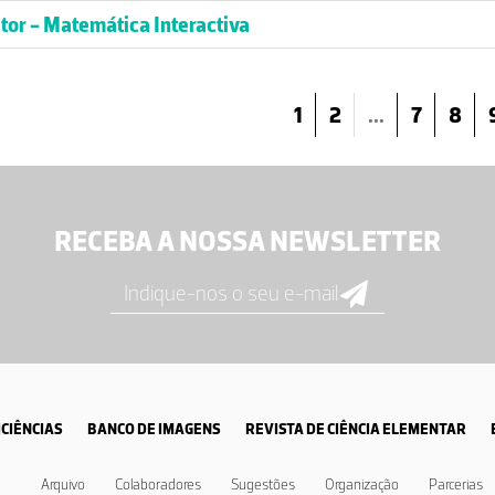
tor - Matemática Interactiva
1
2
...
7
8
RECEBA A NOSSA NEWSLETTER
CIÊNCIAS
BANCO DE IMAGENS
REVISTA DE CIÊNCIA ELEMENTAR
Arquivo
Colaboradores
Sugestões
Organização
Parcerias