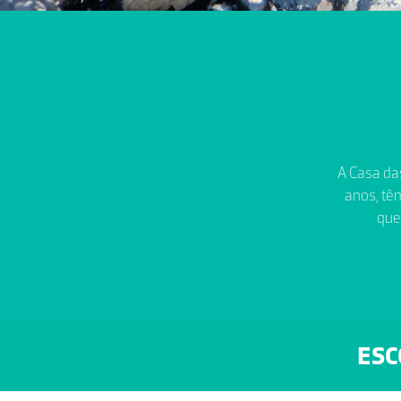
A Casa das
anos, têm
que
ESC