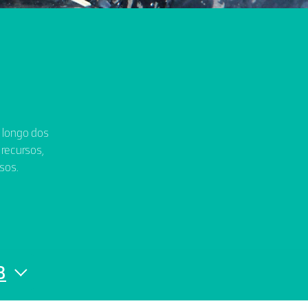
o longo dos
 recursos,
sos.
8