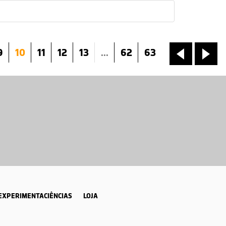
9
10
11
12
13
...
62
63
«
»
EXPERIMENTACIÊNCIAS
LOJA