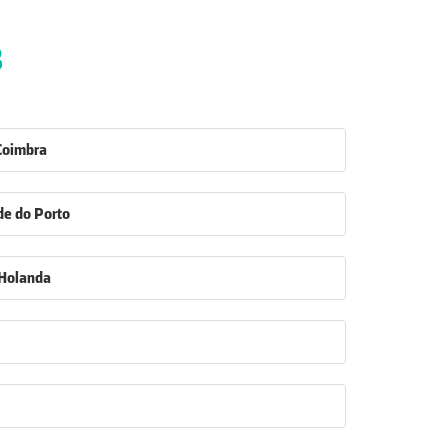
8
Coimbra
e do Porto
 Holanda