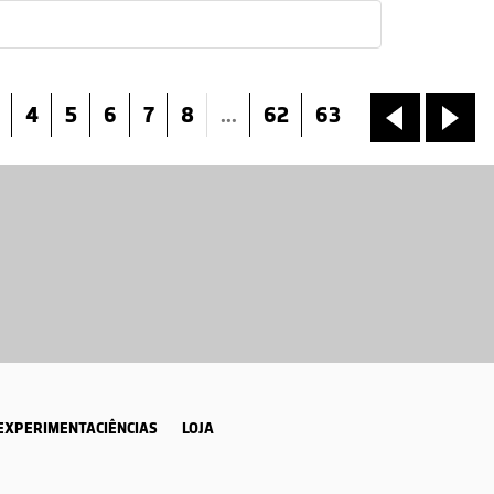
4
5
6
7
8
...
62
63
«
»
EXPERIMENTACIÊNCIAS
LOJA