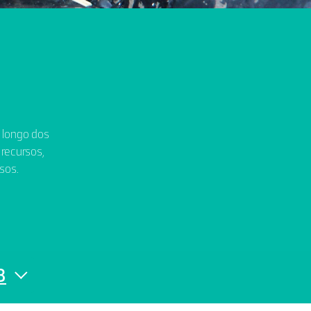
o longo dos
 recursos,
sos.
8