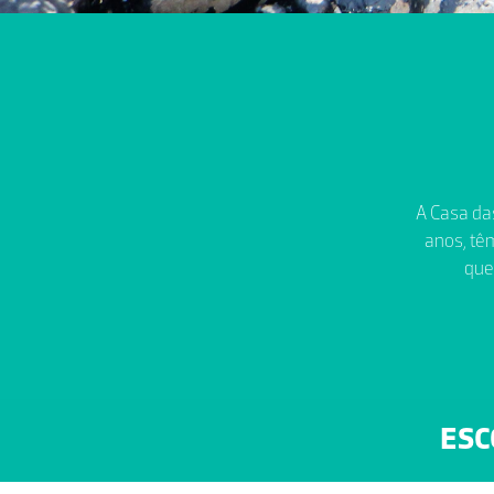
A Casa das
anos, têm
que
ESC