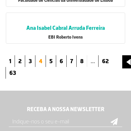
Faculdade de Ciências da Universiadade de Lisboa
Ana Isabel Cabral Arruda Ferreira
EBI Roberto Ivens
1
2
3
4
5
6
7
8
...
62
63
RECEBA A NOSSA NEWSLETTER