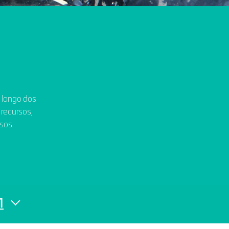
o longo dos
 recursos,
sos.
1