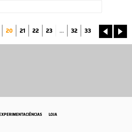
20
21
22
23
...
32
33
«
»
EXPERIMENTACIÊNCIAS
LOJA