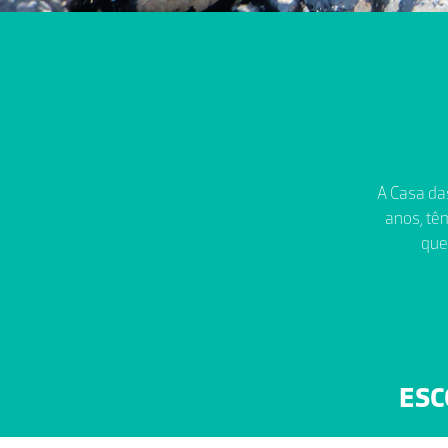
A Casa das
anos, têm
que
ESC