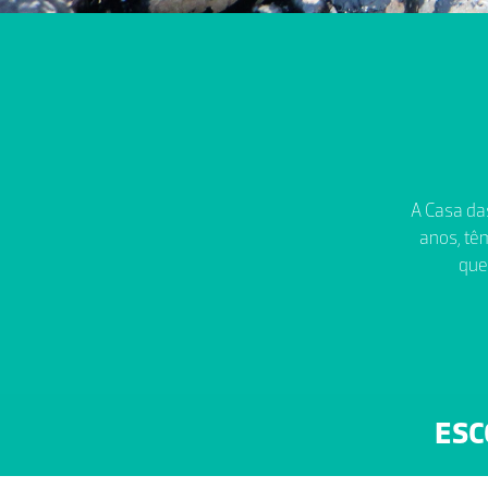
A Casa das
anos, têm
que
ESC