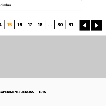
Coimbra
4
15
16
17
18
...
30
31
«
»
EXPERIMENTACIÊNCIAS
LOJA