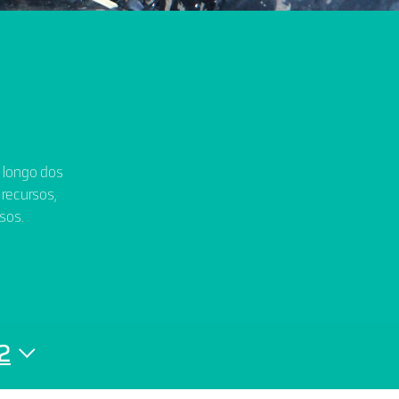
o longo dos
 recursos,
sos.
2