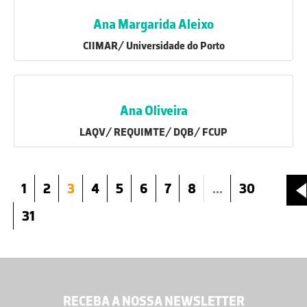
Ana Margarida Aleixo
CIIMAR/ Universidade do Porto
Ana Oliveira
LAQV/ REQUIMTE/ DQB/ FCUP
1
2
3
4
5
6
7
8
...
30
31
RECEBA A NOSSA NEWSLETTER