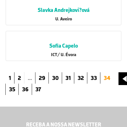
Slavka Andrejkovi?ová
U. Aveiro
Sofia Capelo
ICT/ U. Évora
1
2
...
29
30
31
32
33
34
35
36
37
RECEBA A NOSSA NEWSLETTER