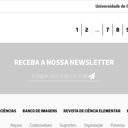
Universidade de 
1
2
...
7
8
RECEBA A NOSSA NEWSLETTER
CIÊNCIAS
BANCO DE IMAGENS
REVISTA DE CIÊNCIA ELEMENTAR
Arquivo
Colaboradores
Sugestões
Organização
Parcerias