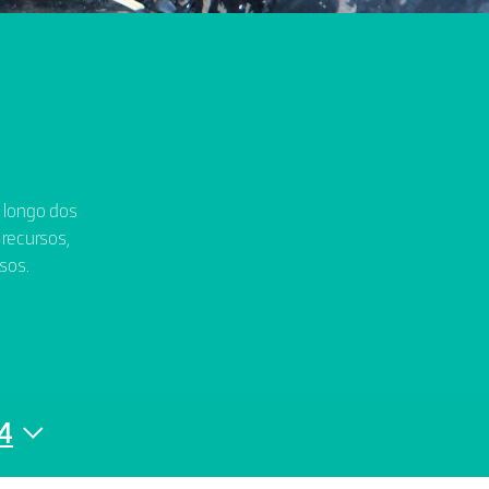
o longo dos
 recursos,
sos.
4