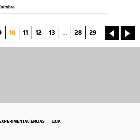
Coimbra
9
10
11
12
13
...
28
29
«
»
EXPERIMENTACIÊNCIAS
LOJA