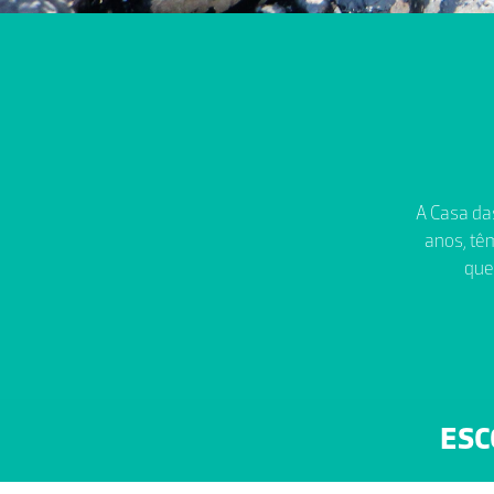
A Casa das
anos, têm
que
ESC