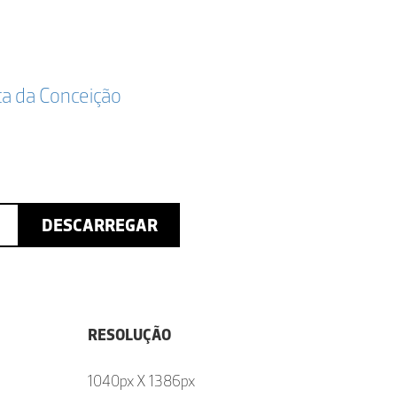
ta da Conceição
DESCARREGAR
RESOLUÇÃO
1040px X 1386px