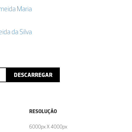
lmeida Maria
da da Silva
DESCARREGAR
RESOLUÇÃO
6000px X 4000px