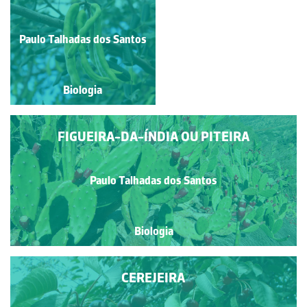
MEDRONHEIRO
Paulo Talhadas dos Santos
Paulo Talhadas dos Santos
Biologia
Biologia
FIGUEIRA-DA-ÍNDIA OU PITEIRA
Paulo Talhadas dos Santos
Biologia
CEREJEIRA