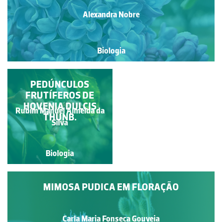
Alexandra Nobre
Biologia
LILÁS BRANCO
PEDÚNCULOS
FRUTÍFEROS DE
HOVENIA DULCIS
Rubim Manuel Almeida da
THUNB.
Alexandra Nobre
Silva
Biologia
Biologia
MIMOSA PUDICA EM FLORAÇÃO
Carla Maria Fonseca Gouveia