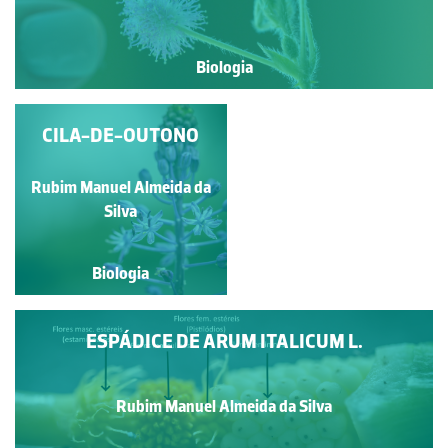
Biologia
CILA-DE-OUTONO
CORIMBO DE
SAMBUCUS NIGRA L.
Rubim Manuel Almeida da
Rubim Manuel Almeida da
Silva
Silva
Biologia
Biologia
ESPÁDICE DE ARUM ITALICUM L.
Rubim Manuel Almeida da Silva