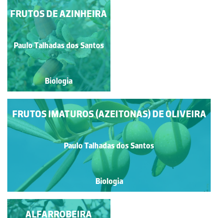
FRUTOS DE AZINHEIRA
FRUTOS (GLANDES)
DE CARRASCO
Paulo Talhadas dos Santos
Paulo Talhadas dos Santos
Biologia
Biologia
FRUTOS IMATUROS (AZEITONAS) DE OLIVEIRA
Paulo Talhadas dos Santos
Biologia
ALFARROBEIRA
FRUTOS DE