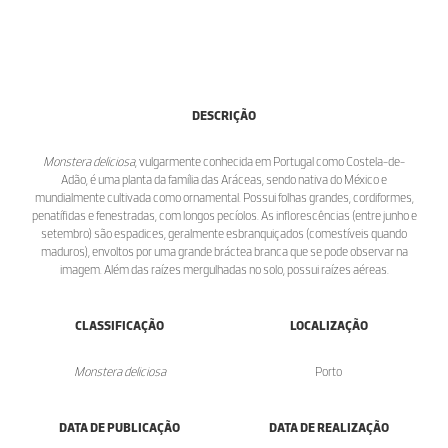
DESCRIÇÃO
Monstera deliciosa
, vulgarmente conhecida em Portugal como Costela-de-
Adão, é uma planta da família das Aráceas, sendo nativa do México e
mundialmente cultivada como ornamental. Possui folhas grandes, cordiformes,
penatífidas e fenestradas, com longos pecíolos. As inflorescências (entre junho e
setembro) são espadices, geralmente esbranquiçados (comestíveis quando
maduros), envoltos por uma grande bráctea branca que se pode observar na
imagem. Além das raízes mergulhadas no solo, possui raízes aéreas.
CLASSIFICAÇÃO
LOCALIZAÇÃO
Monstera deliciosa
Porto
DATA DE PUBLICAÇÃO
DATA DE REALIZAÇÃO