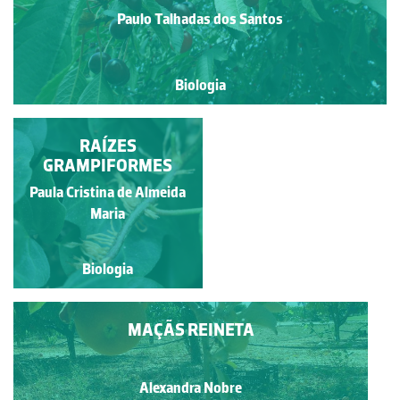
Paulo Talhadas dos Santos
Biologia
RAMO DE CEREJEIRA
RAÍZES
GRAMPIFORMES
COM FRUTOS
Paula Cristina de Almeida
Alexandra Nobre
Maria
Biologia
Biologia
MAÇÃS REINETA
Alexandra Nobre