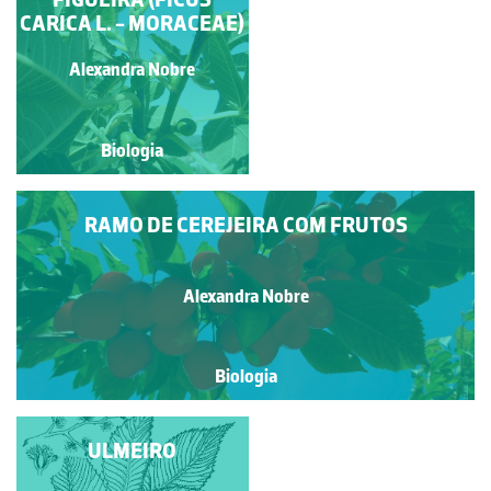
CARICA L. - MORACEAE)
PRESENÇA DE URSO
Paulo Talhadas dos Santos
Alexandra Nobre
Biologia
Biologia
RAMO DE CEREJEIRA COM FRUTOS
Alexandra Nobre
Biologia
TIPUANA TIPU
ULMEIRO
(BENTH.) O. KUNTZE