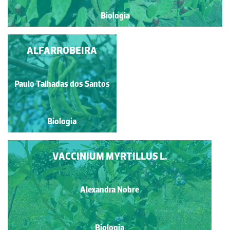
Biologia
ALFARROBEIRA
CEREJEIRA
Paulo Talhadas dos Santos
Paulo Talhadas dos Santos
Biologia
Biologia
VACCINIUM MYRTILLUS L.
Alexandra Nobre
Biologia