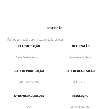
DESCRIÇÃO
Ramos de macieira com frutos (maçãs reinetas)
CLASSIFICAÇÃO
LOCALIZAÇÃO
Variedade de Malus sp.
Moimenta da Beira
DATA DE PUBLICAÇÃO
DATA DE REALIZAÇÃO
8 de Junho de 2012
2011-08-11
Nº DE VISUALIZAÇÕES
RESOLUÇÃO
5822
709px X 945px