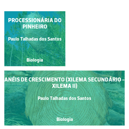
BIDOEIRO (VIDOEIRO)
PROCESSIONÁRIA DO
PINHEIRO
Paulo Talhadas dos Santos
Paulo Talhadas dos Santos
Biologia
Biologia
ANÉIS DE CRESCIMENTO (XILEMA SECUNDÁRIO -
XILEMA II)
Paulo Talhadas dos Santos
Biologia