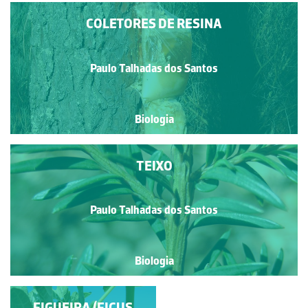
COLETORES DE RESINA
Paulo Talhadas dos Santos
Biologia
TEIXO
Paulo Talhadas dos Santos
Biologia
FIGUEIRA (FICUS
INDÍCIOS DE