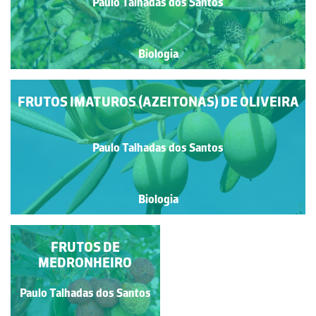
Paulo Talhadas dos Santos
Biologia
FRUTOS IMATUROS (AZEITONAS) DE OLIVEIRA
Paulo Talhadas dos Santos
Biologia
FRUTOS DE
FRUTOS DE
MEDRONHEIRO
AZINHEIRA
Paulo Talhadas dos Santos
Paulo Talhadas dos Santos