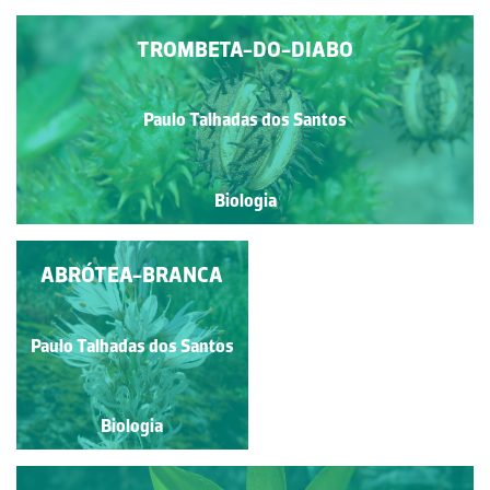
TROMBETA-DO-DIABO
Paulo Talhadas dos Santos
Biologia
ABRÓTEA-BRANCA
CARQUEJA
Paulo Talhadas dos Santos
Paulo Talhadas dos Santos
Biologia
Biologia