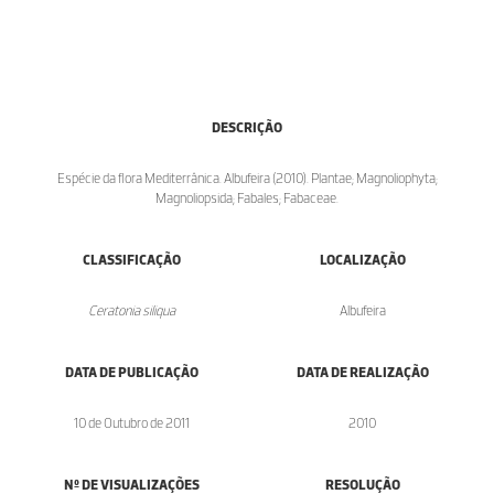
DESCRIÇÃO
Espécie da flora Mediterrânica. Albufeira (2010). Plantae; Magnoliophyta;
Magnoliopsida; Fabales; Fabaceae.
CLASSIFICAÇÃO
LOCALIZAÇÃO
Ceratonia siliqua
Albufeira
DATA DE PUBLICAÇÃO
DATA DE REALIZAÇÃO
10 de Outubro de 2011
2010
Nº DE VISUALIZAÇÕES
RESOLUÇÃO