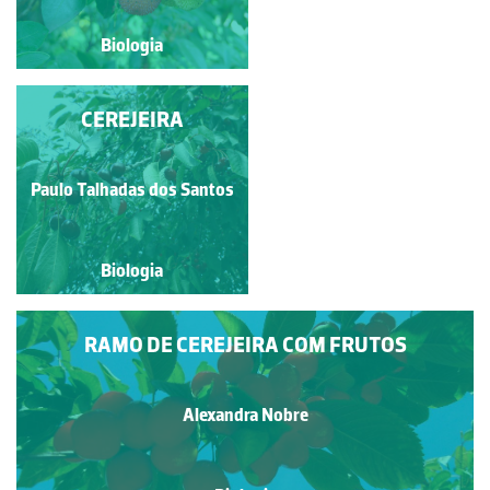
Biologia
Biologia
FIGUEIRA-DA-ÍNDIA
CEREJEIRA
OU PITEIRA
Paulo Talhadas dos Santos
Paulo Talhadas dos Santos
Biologia
Biologia
RAMO DE CEREJEIRA COM FRUTOS
Alexandra Nobre