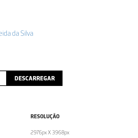
da da Silva
DESCARREGAR
RESOLUÇÃO
2976px X 3968px