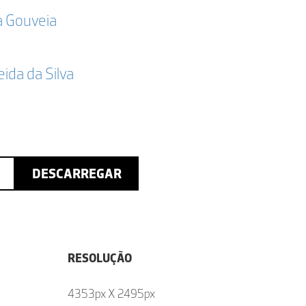
a Gouveia
da da Silva
DESCARREGAR
RESOLUÇÃO
4353px X 2495px