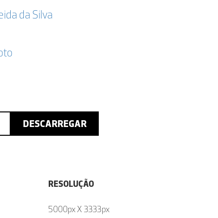
da da Silva
oto
DESCARREGAR
RESOLUÇÃO
5000px X 3333px