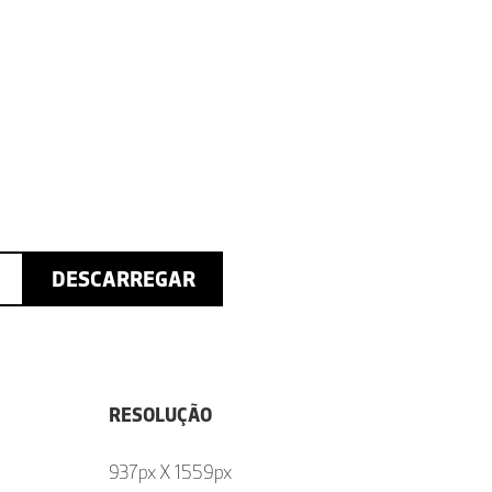
DESCARREGAR
RESOLUÇÃO
937px X 1559px