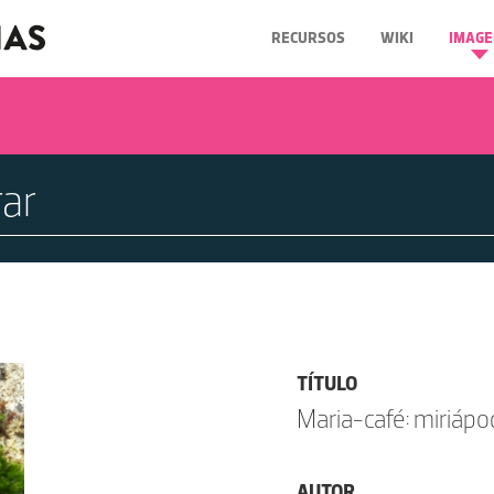
RECURSOS
WIKI
IMAGE
TÍTULO
Maria-café: miriápo
AUTOR