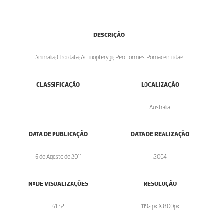
DESCRIÇÃO
Animalia; Chordata; Actinopterygii; Perciformes; Pomacentridae
CLASSIFICAÇÃO
LOCALIZAÇÃO
Australia
DATA DE PUBLICAÇÃO
DATA DE REALIZAÇÃO
6 de Agosto de 2011
2004
Nº DE VISUALIZAÇÕES
RESOLUÇÃO
6132
1192px X 800px