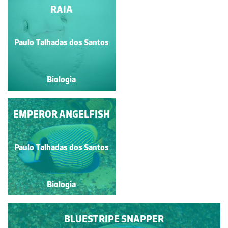
LOVELY HATCHETFISH
RAIA
Paulo Talhadas dos Santos
Paulo Talhadas dos Santos
Biologia
Biologia
EMPEROR ANGELFISH
SALEMAS
Paulo Talhadas dos Santos
Paulo Talhadas dos Santos
Biologia
Biologia
BLUESTRIPE SNAPPER