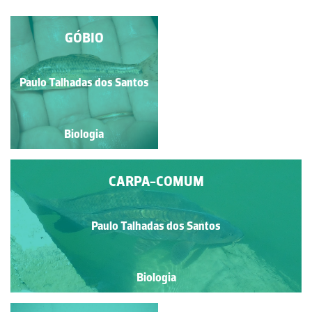
MUDSKIPPER
GÓBIO
Paulo Talhadas dos Santos
Paulo Talhadas dos Santos
Biologia
Biologia
CARPA-COMUM
Paulo Talhadas dos Santos
Biologia