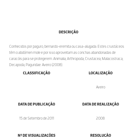
DESCRIÇÃO
Conhecidos por paguro, bernardo-eremita ou casa-alugada. Estes crustáceos
têm o abdómen mole e por isso aproveitam as conchas abandonadas de
caracóis para se protegerem. Animalia; Arthropoda; Crustacea; Malacostraca;
Decapoda; Paguridae. Aveiro (2008).
CLASSIFICAÇÃO
LOCALIZAÇÃO
Aveiro
DATA DE PUBLICAÇÃO
DATA DE REALIZAÇÃO
15 de Setembro de 2011
2008
Nº DE VISUALIZAÇÕES
RESOLUÇÃO