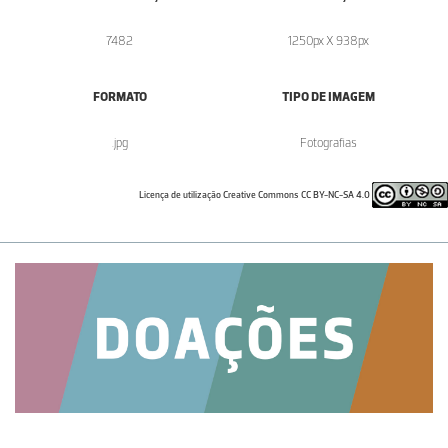
7482
1250px X 938px
FORMATO
TIPO DE IMAGEM
.jpg
Fotografias
Licença de utilização Creative Commons CC BY-NC-SA 4.0