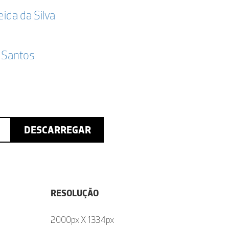
da da Silva
 Santos
DESCARREGAR
RESOLUÇÃO
2000px X 1334px