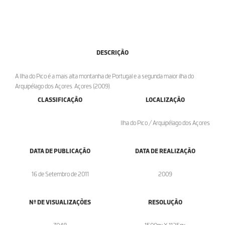
DESCRIÇÃO
A Ilha do Pico é a mais alta montanha de Portugal e a segunda maior ilha do
Arquipélago dos Açores. Açores (2009).
CLASSIFICAÇÃO
LOCALIZAÇÃO
Ilha do Pico / Arquipélago dos Açores
DATA DE PUBLICAÇÃO
DATA DE REALIZAÇÃO
16 de Setembro de 2011
2009
Nº DE VISUALIZAÇÕES
RESOLUÇÃO