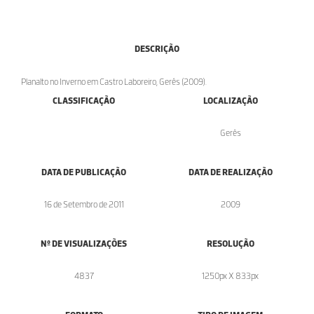
DESCRIÇÃO
Planalto no Inverno em Castro Laboreiro, Gerês (2009).
CLASSIFICAÇÃO
LOCALIZAÇÃO
Gerês
DATA DE PUBLICAÇÃO
DATA DE REALIZAÇÃO
16 de Setembro de 2011
2009
Nº DE VISUALIZAÇÕES
RESOLUÇÃO
4837
1250px X 833px