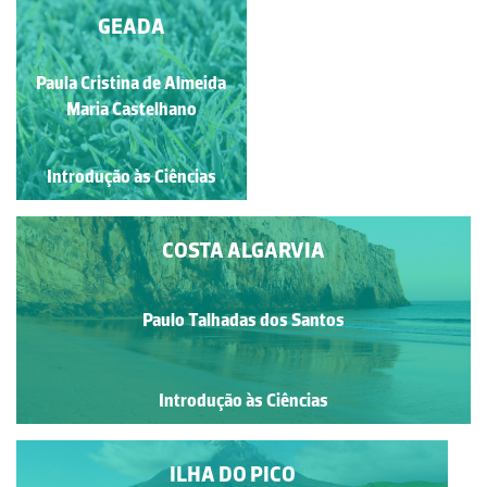
PONTA DE SAGRES
GEADA
Paula Cristina de Almeida
Paulo Talhadas dos Santos
Maria Castelhano
Introdução às Ciências
Introdução às Ciências
COSTA ALGARVIA
Paulo Talhadas dos Santos
Introdução às Ciências
ILHA DO PICO