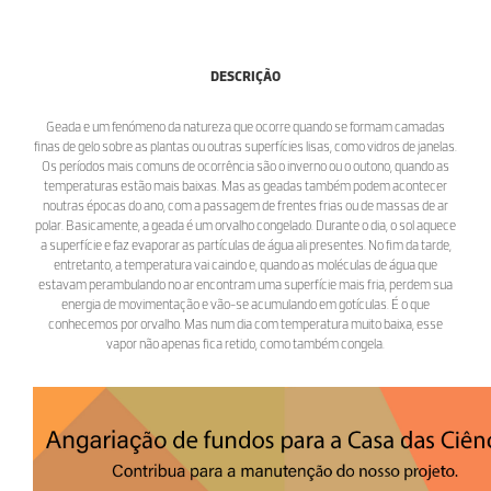
DESCRIÇÃO
Geada e um fenómeno da natureza que ocorre quando se formam camadas
finas de gelo sobre as plantas ou outras superfícies lisas, como vidros de janelas.
Os períodos mais comuns de ocorrência são o inverno ou o outono, quando as
temperaturas estão mais baixas. Mas as geadas também podem acontecer
noutras épocas do ano, com a passagem de frentes frias ou de massas de ar
polar. Basicamente, a geada é um orvalho congelado. Durante o dia, o sol aquece
a superfície e faz evaporar as partículas de água ali presentes. No fim da tarde,
entretanto, a temperatura vai caindo e, quando as moléculas de água que
estavam perambulando no ar encontram uma superfície mais fria, perdem sua
energia de movimentação e vão-se acumulando em gotículas. É o que
conhecemos por orvalho. Mas num dia com temperatura muito baixa, esse
vapor não apenas fica retido, como também congela.