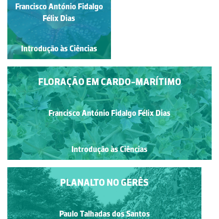
PRIMULACEAE)
Maria Baptista Carvalho
Francisco António Fidalgo
Póvoa Pinto
Félix Dias
Introdução às Ciências
Introdução às Ciências
FLORAÇÃO EM CARDO-MARÍTIMO
Francisco António Fidalgo Félix Dias
Introdução às Ciências
PLANALTO NO GERÊS
Paulo Talhadas dos Santos