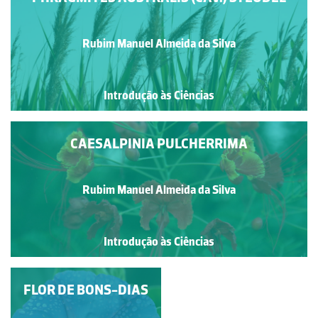
Rubim Manuel Almeida da Silva
Introdução às Ciências
CAESALPINIA PULCHERRIMA
Rubim Manuel Almeida da Silva
Introdução às Ciências
MORRIÃO (ANAGALIS
FLOR DE BONS-DIAS
ARVENSIS L. FAMÍLIA