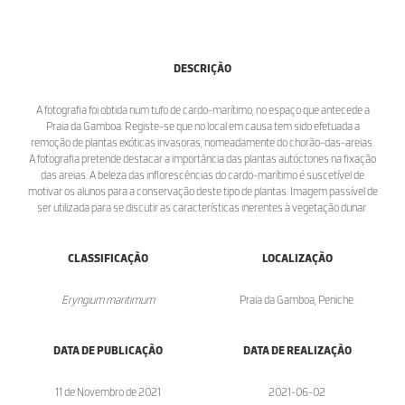
DESCRIÇÃO
A fotografia foi obtida num tufo de cardo-marítimo, no espaço que antecede a
Praia da Gamboa. Registe-se que no local em causa tem sido efetuada a
remoção de plantas exóticas invasoras, nomeadamente do chorão-das-areias.
A fotografia pretende destacar a importância das plantas autóctones na fixação
das areias. A beleza das inflorescências do cardo-marítimo é suscetível de
motivar os alunos para a conservação deste tipo de plantas. Imagem passível de
ser utilizada para se discutir as características inerentes à vegetação dunar.
CLASSIFICAÇÃO
LOCALIZAÇÃO
Eryngium maritimum
Praia da Gamboa, Peniche.
DATA DE PUBLICAÇÃO
DATA DE REALIZAÇÃO
11 de Novembro de 2021
2021-06-02