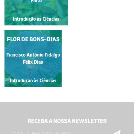
Silva
Pinto
Introdução às Ciências
Introdução às Ciências
FLOR DE BONS-DIAS
GEADA
Francisco António Fidalgo
Paula Cristina de Almeida
Maria Castelhano
Félix Dias
Introdução às Ciências
Introdução às Ciências
RECEBA A NOSSA NEWSLETTER