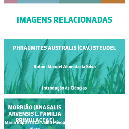
IMAGENS RELACIONADAS
PHRAGMITES AUSTRALIS (CAV.) STEUDEL
Rubim Manuel Almeida da Silva
Introdução às Ciências
MORRIÃO (ANAGALIS
CAESALPINIA
ARVENSIS L. FAMÍLIA
PULCHERRIMA
PRIMULACEAE)
Maria Baptista Carvalho Póvoa
Rubim Manuel Almeida da