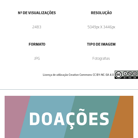
Nº DE VISUALIZAÇÕES
RESOLUÇÃO
2483
5049px X 3446px
FORMATO
TIPO DE IMAGEM
.JPG
Fotografias
Licença de utilização Creative Commons CC BY-NC-SA 4.0